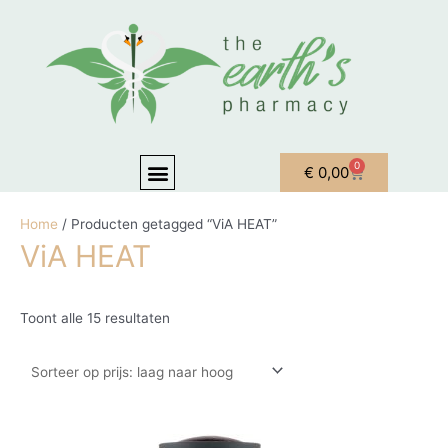
Ga naar de inhoud
Gesorteerd op prijs: laag naar hoog
Menu
0
Winkelwagen
€
0,00
OVER ONS
MIJN ACCOUNT
Home
/ Producten getagged “ViA HEAT”
ViA HEAT
Toont alle 15 resultaten