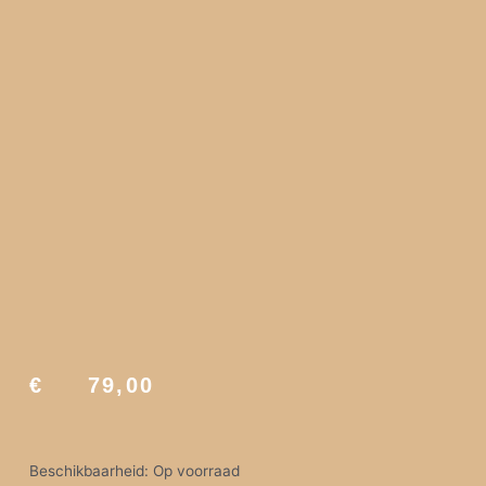
€
79,00
ViA HEAT | BALANS aantal
Beschikbaarheid:
Op voorraad