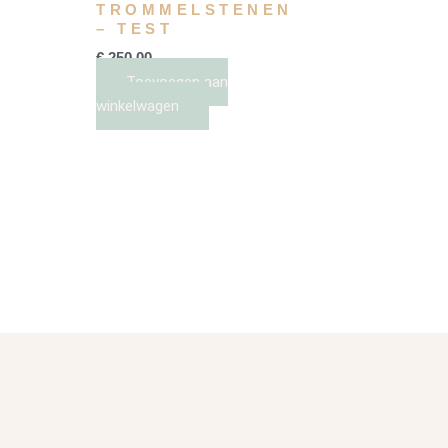
TROMMELSTENEN
– TEST
€
250,00
Toevoegen aan
winkelwagen