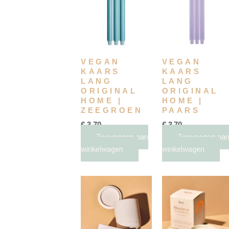
VEGAN
VEGAN
KAARS
KAARS
LANG
LANG
ORIGINAL
ORIGINAL
HOME |
HOME |
ZEEGROEN
PAARS
€
3,70
€
3,70
Toevoegen aan
Toevoegen aa
winkelwagen
winkelwagen