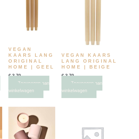
VEGAN
KAARS LANG
VEGAN KAARS
ORIGINAL
LANG ORIGINAL
HOME | GEEL
HOME | BEIGE
€
3,70
€
3,70
n
Toevoegen aan
Toevoegen aan
winkelwagen
winkelwagen