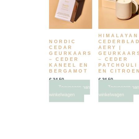
HIMALAYAN
NORDIC
CEDERBLA
CEDAR
AERY |
GEURKAARS
GEURKAAR
– CEDER
– CEDER
KANEEL EN
PATCHOULI
BERGAMOT
EN CITROE
€
34,50
€
34,50
Toevoegen aan
Toevoegen aa
winkelwagen
winkelwagen