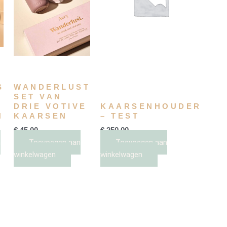
D
S
WANDERLUST
SET VAN
DRIE VOTIVE
KAARSENHOUDER
N
KAARSEN
– TEST
€
45,00
€
250,00
n
Toevoegen aan
Toevoegen aan
winkelwagen
winkelwagen