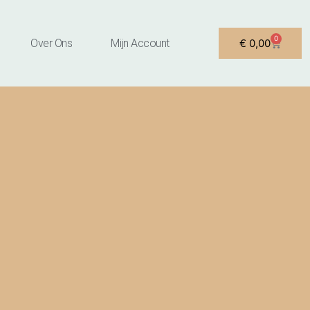
0
Winkel
Over Ons
Mijn Account
€
0,00