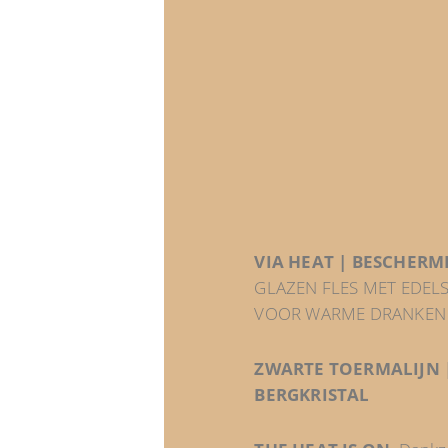
VIA HEAT | BESCHERM
GLAZEN FLES MET EDE
VOOR WARME DRANKEN
ZWARTE TOERMALIJN |
BERGKRISTAL