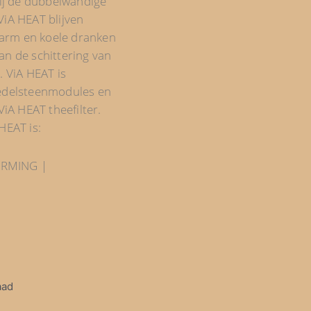
ij de dubbelwandige
ViA HEAT blijven
arm en koele dranken
an de schittering van
. ViA HEAT is
-edelsteenmodules en
ViA HEAT theefilter.
HEAT is:
ERMING |
antal
aad