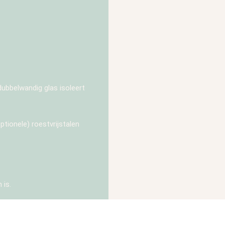
ubbelwandig glas isoleert
ptionele) roestvrijstalen
 is.
les voor ViA HEAT. Ze zijn