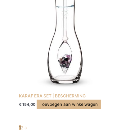
KARAF ERA SET | BESCHERMING
Toevoegen aan winkelwagen
€
154,00
1
2
→