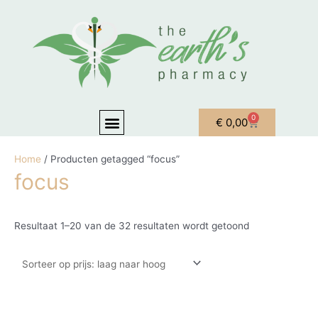
Ga naar de inhoud
Gesorteerd op p
Menu
0
Winkelwagen
€
0,00
OVER ONS
MIJN ACCOUNT
Home
/ Producten getagged “focus”
focus
Resultaat 1–20 van de 32 resultaten wordt getoond