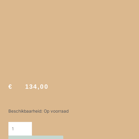
€
134,00
ViA KOUD | INSPIRATIE aantal
Beschikbaarheid:
Op voorraad