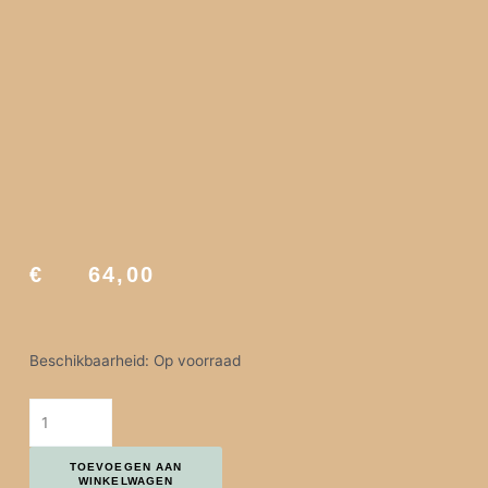
€
64,00
MODULE MET EDELSTENEN | LIEFDE aantal
Beschikbaarheid:
Op voorraad
TOEVOEGEN AAN
WINKELWAGEN