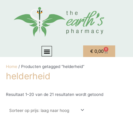
Ga naar de inhoud
Gesorteerd op p
Menu
0
Winkelwagen
€
0,00
OVER ONS
MIJN ACCOUNT
Home
/ Producten getagged “helderheid”
helderheid
Resultaat 1–20 van de 21 resultaten wordt getoond