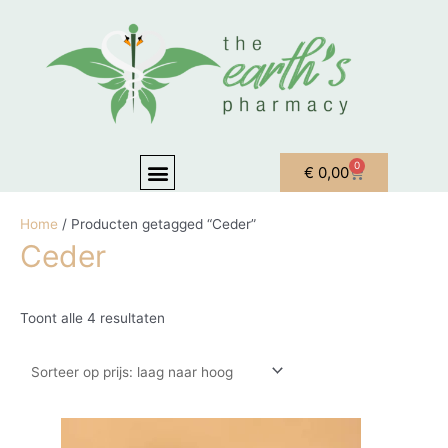
Ga naar de inhoud
Gesorteerd op prijs: laag naar hoog
Menu
0
Winkelwagen
€
0,00
OVER ONS
MIJN ACCOUNT
Home
/ Producten getagged “Ceder”
Ceder
Toont alle 4 resultaten