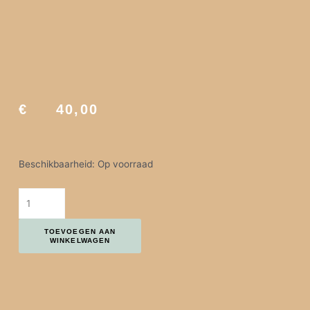
€
40,00
HIMALAYAN CEDERLEAF REED DIFFUSER - CEDER PATCHOULI E
Beschikbaarheid:
Op voorraad
TOEVOEGEN AAN
WINKELWAGEN