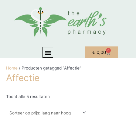
Ga naar de inhoud
Gesorteerd op prijs: laag naar hoog
Menu
0
Winkelwagen
€
0,00
OVER ONS
MIJN ACCOUNT
Home
/ Producten getagged “Affectie”
Affectie
Toont alle 5 resultaten