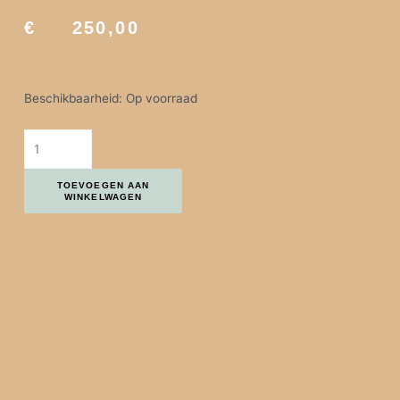
€
250,00
Kaarsenhouder - test aantal
Beschikbaarheid:
Op voorraad
TOEVOEGEN AAN
WINKELWAGEN