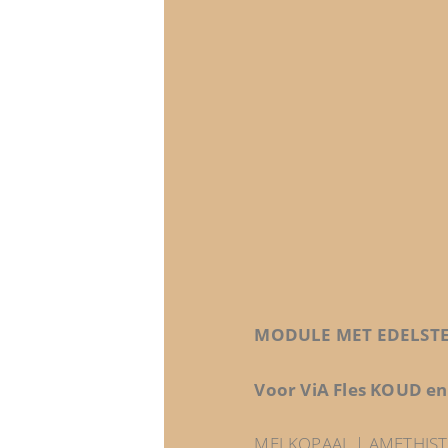
MODULE MET EDELST
Voor ViA Fles KOUD e
MELKOPAAL | AMETHIST 