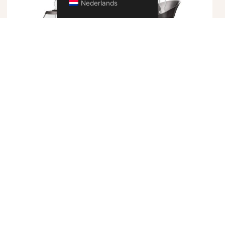
Nederlands
WATERDISPENSER GRANDE
KARAF ERA SET |
SET | VIJF ELEMENTEN
BESCHERMING
€
308,00
€
154,00
TOEVOEGEN AAN WINKELWAGEN
TOEVOEGEN AAN WINKELWAGEN