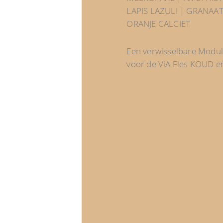
LAPIS LAZULI | GRANAA
ORANJE CALCIET
Een verwisselbare Modul
voor de ViA Fles KOUD e