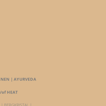
ENEN | AYURVEDA
n/of HEAT
| BERGKRISTAL |