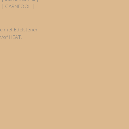
T | CARNEOOL |
e met Edelstenen
n/of HEAT.