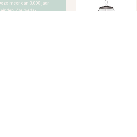
Deze meer dan 3.000 jaar
leinden. Ayurveda-
heeft die kunnen helpen om
bepaalde fysieke of
t een focus op de zeven
ke melange wordt de
aditie van Ayurveda en van
r voor staat.
WATERDISPENSER GRANDE
SET | LIEFDE
or de zorgvuldig
€
308,00
TOEVOEGEN AAN WINKELWAGEN
OUD & HEAT)