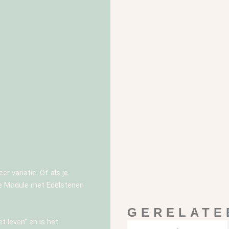
r variatie. Of als je
se Module met Edelstenen
GERELATE
 leven” en is het