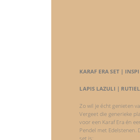
KARAF ERA SET | INSP
LAPIS LAZULI | RUTI
Zo wil je écht genieten v
Vergeet die generieke pl
voor een Karaf Era én een
Pendel met Edelstenen. D
set is: