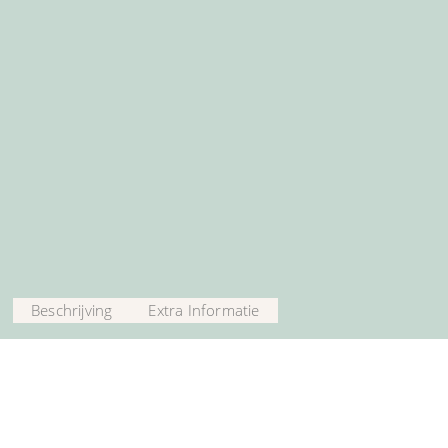
Beschrijving
Extra Informatie
Deze prachtige set van VitaJuwel bevat een Karaf Era & een 
Pendel met Edelstenen | INSPIRATIE. Deze Karaf Era ziet er oog
aanrecht of keukentafel, maar ook in kantoorruimtes of vergad
ook vaatwasmachinebestendig, eenvoudig te monteren en te