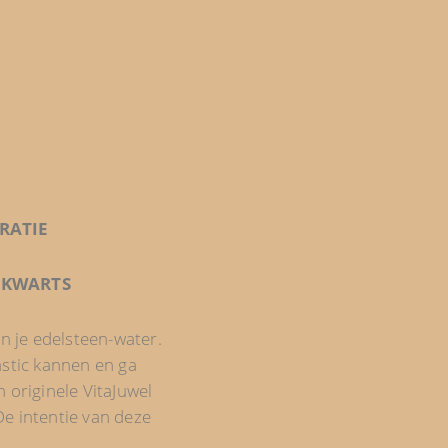
IRATIE
ELKWARTS
an je edelsteen-water.
astic kannen en ga
 originele VitaJuwel
e intentie van deze