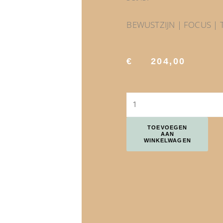
BEWUSTZIJN | FOCUS | 
€
204,00
KARAF ERA SET | INSPIRATI
TOEVOEGEN
AAN
WINKELWAGEN