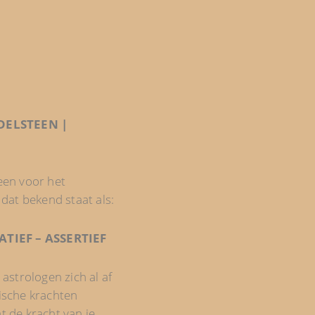
DELSTEEN |
teen voor het
dat bekend staat als:
TIEF – ASSERTIEF
strologen zich al af
sche krachten
at de kracht van je