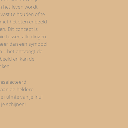
in het leven wordt
 vast te houden of te
 met het sterrenbeeld
n. Dit concept is
e tussen alle dingen.
 meer dan een symbool
en – het ontvangt de
nbeeld en kan de
rken.
eselecteerd
 aan de heldere
te ruimte van je inu!
 je schijnen!