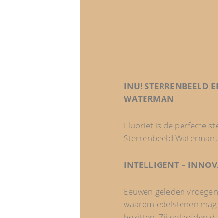
INU! STERRENBEELD E
WATERMAN
Fluoriet is de perfecte s
Sterrenbeeld Waterman, 
INTELLIGENT – INNOVA
Eeuwen geleden vroegen a
waarom edelstenen magi
bezitten. Zij geloofden d