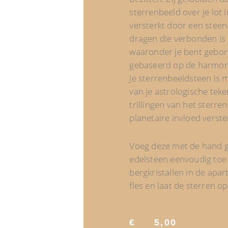
sterrenbeeld over je lot 
versterkt door een steen
dragen die verbonden is
waaronder je bent gebore
gebaseerd op de harmoni
Je sterrenbeeldsteen is
van je astrologische tek
trillingen van het sterre
planetaire invloed verste
Voeg deze met de hand g
edelsteen eenvoudig toe
bergkristallen in de apar
fles en laat de sterren op
€
5,00