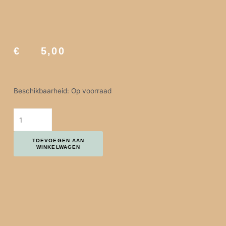
€
5,00
INU! STERRENBEELD EDELSTEEN | SCHORPIOEN | OBSIDIAAN aa
Beschikbaarheid:
Op voorraad
TOEVOEGEN AAN
WINKELWAGEN