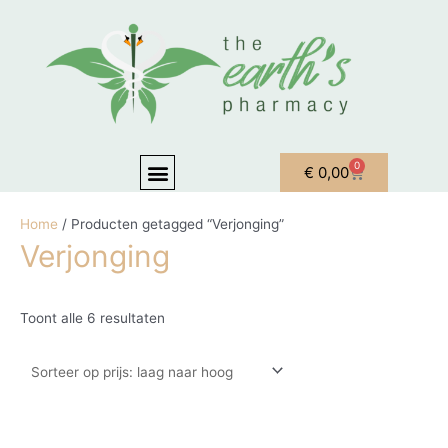
Ga naar de inhoud
Gesorteerd op prijs: laag naar hoog
Menu
0
Winkelwagen
€
0,00
OVER ONS
MIJN ACCOUNT
Home
/ Producten getagged “Verjonging”
Verjonging
Toont alle 6 resultaten