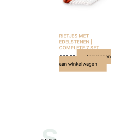
RIETJES MET
EDELSTENEN |
COMPLETE 7 SET
Toevoegen
€
69,00
aan winkelwagen
S