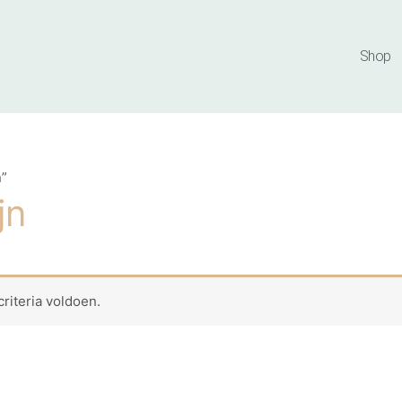
Shop
n”
jn
riteria voldoen.