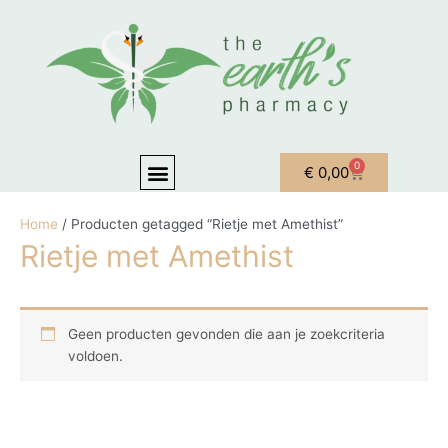
Ga naar de inhoud
Menu
0
Winkelwagen
€
0,00
OVER ONS
MIJN ACCOUNT
Home
/ Producten getagged “Rietje met Amethist”
Rietje met Amethist
Geen producten gevonden die aan je zoekcriteria
voldoen.