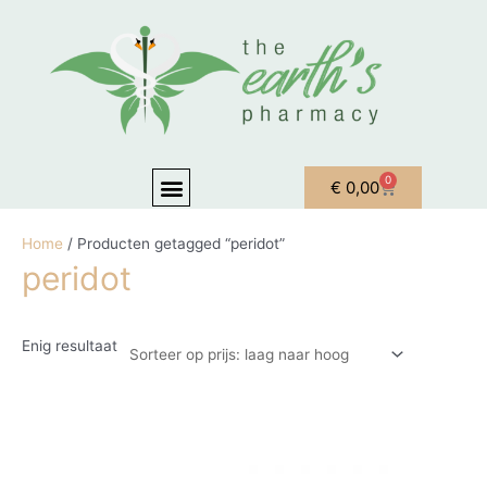
Ga naar de inhoud
Menu
0
Winkelwagen
€
0,00
OVER ONS
MIJN ACCOUNT
Home
/ Producten getagged “peridot”
peridot
Enig resultaat