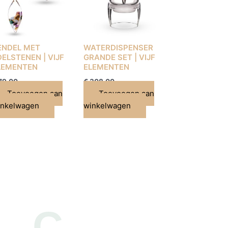
ENDEL MET
WATERDISPENSER
DELSTENEN | VIJF
GRANDE SET | VIJF
LEMENTEN
ELEMENTEN
79,00
€
308,00
Toevoegen aan
Toevoegen aan
inkelwagen
winkelwagen
C