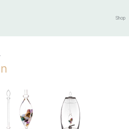
aar hoog
Shop
”
on