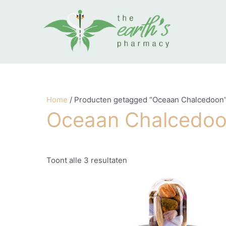
Ga naar de inhoud
Gesorteerd op prijs: laag n
Home
/ Producten getagged “Oceaan Chalcedoon
Oceaan Chalcedo
Toont alle 3 resultaten