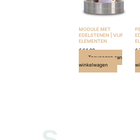
MODULE MET
P
EDELSTENEN | VIJF
E
ELEMENTEN
E
€
64,00
€
Toevoegen aan
winkelwagen
w
S