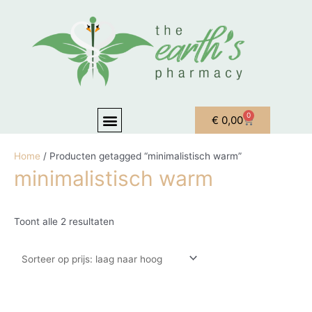
Ga naar de inhoud
Gesorteerd op prijs: laag naar hoog
Menu
0
Winkelwagen
€
0,00
OVER ONS
MIJN ACCOUNT
Home
/ Producten getagged “minimalistisch warm”
minimalistisch warm
Toont alle 2 resultaten