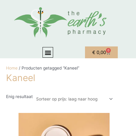
Ga naar de inhoud
Menu
0
Winkelwagen
€
0,00
OVER ONS
MIJN ACCOUNT
Home
/ Producten getagged “Kaneel”
Kaneel
Enig resultaat