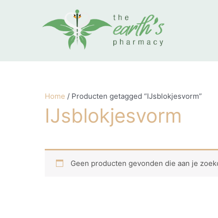
Ga naar de inhoud
Home
/ Producten getagged “IJsblokjesvorm”
IJsblokjesvorm
Geen producten gevonden die aan je zoekc