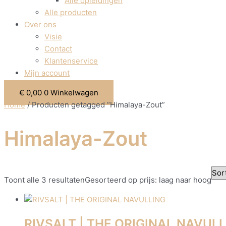
Alle opleidingen
Alle producten
Over ons
Visie
Contact
Klantenservice
Mijn account
€
0,00
0
Winkelwagen
Home
/ Producten getagged “Himalaya-Zout”
Himalaya-Zout
Toont alle 3 resultaten
Gesorteerd op prijs: laag naar hoog
RIVSALT | THE ORIGINAL NAVUL