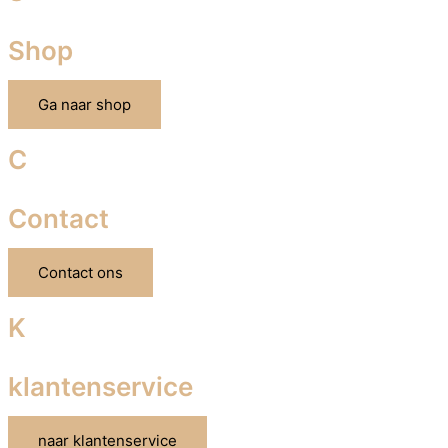
Shop
Ga naar shop
C
Contact
Contact ons
K
klantenservice
naar klantenservice