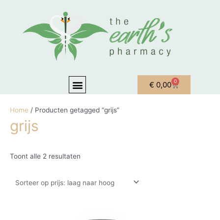
Ga naar de inhoud
Gesorteerd op prijs: laag naar hoog
Menu
0
Winkelwagen
€
0,00
OVER ONS
MIJN ACCOUNT
Home
/ Producten getagged “grijs”
grijs
Toont alle 2 resultaten