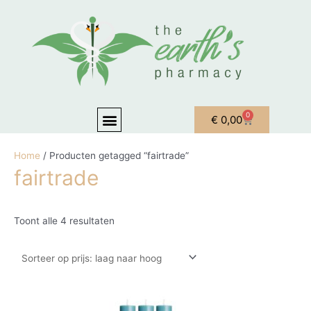
Ga naar de inhoud
Gesorteerd op prijs: laag naar hoog
Menu
0
Winkelwagen
€
0,00
OVER ONS
MIJN ACCOUNT
Home
/ Producten getagged “fairtrade”
fairtrade
Toont alle 4 resultaten