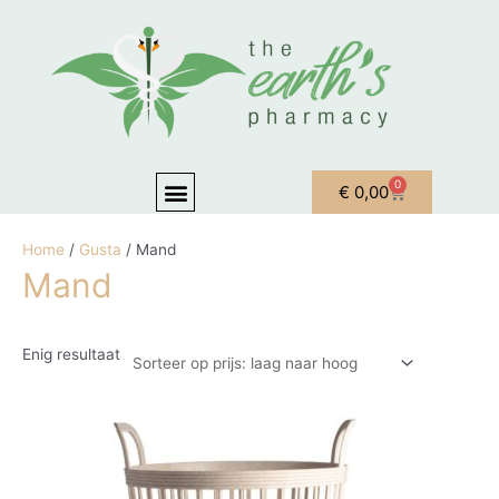
Ga naar de inhoud
Menu
0
Winkelwagen
€
0,00
OVER ONS
MIJN ACCOUNT
Home
/
Gusta
/ Mand
Mand
Enig resultaat