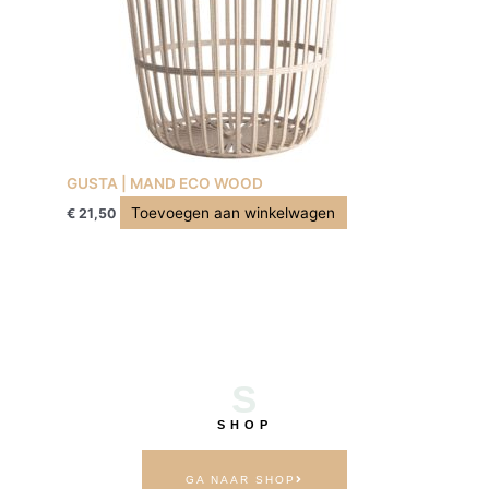
GUSTA | MAND ECO WOOD
Toevoegen aan winkelwagen
€
21,50
S
SHOP
GA NAAR SHOP