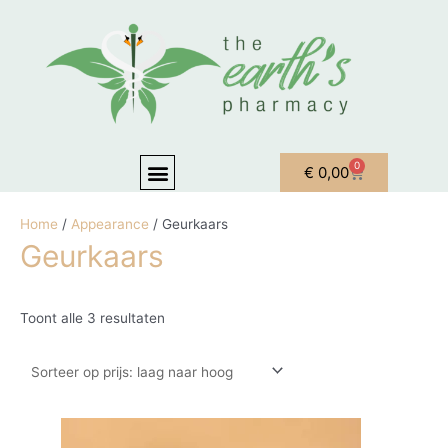
Ga naar de inhoud
Gesorteerd op prijs: laag naar hoog
Menu
0
Winkelwagen
€
0,00
OVER ONS
MIJN ACCOUNT
Home
/
Appearance
/ Geurkaars
Geurkaars
Toont alle 3 resultaten