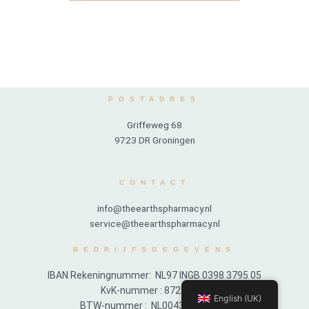
POSTADRES
Griffeweg 68
9723 DR Groningen
CONTACT
info@theearthspharmacy.nl
service@theearthspharmacy.nl
BEDRIJFSGEGEVENS
IBAN Rekeningnummer: NL97 INGB 0398 3795 05
KvK-nummer : 87222914
English (UK)
BTW-nummer : NL004377563B11