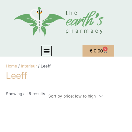
Skip to content
Sorted by price: low to high
Menu
0
Basket
€
0,00
OVER ONS
MIJN ACCOUNT
Home
/
Interieur
/ Leeff
Leeff
Showing all 6 results